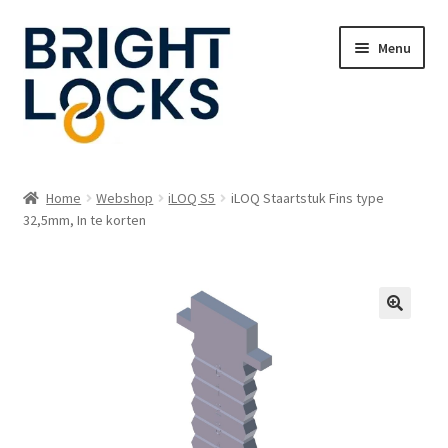
Ga
Ga
Menu
door
naar
naar
de
navigatie
inhoud
Home
Home
Webshop
iLOQ S5
iLOQ Staartstuk Fins type
Subme
32,5mm, In te korten
Oplossingen
uitvou
Subme
Webshop
uitvou
Webmanager login
Contact