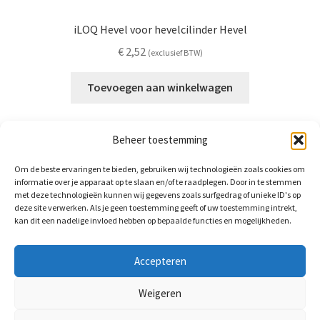
iLOQ Hevel voor hevelcilinder Hevel
€
2,52
(exclusief BTW)
Toevoegen aan winkelwagen
Beheer toestemming
Om de beste ervaringen te bieden, gebruiken wij technologieën zoals cookies om
informatie over je apparaat op te slaan en/of te raadplegen. Door in te stemmen
met deze technologieën kunnen wij gegevens zoals surfgedrag of unieke ID's op
deze site verwerken. Als je geen toestemming geeft of uw toestemming intrekt,
BrightLocks BV
kan dit een nadelige invloed hebben op bepaalde functies en mogelijkheden.
Arnhemsestraat 58a
6971 AS Brummen
Accepteren
+31(0)85-3035560
info@brightlocks.nl
Weigeren