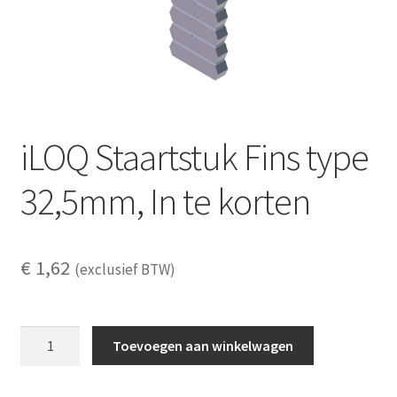
iLOQ Staartstuk Fins type
32,5mm, In te korten
€
1,62
(exclusief BTW)
iLOQ
Toevoegen aan winkelwagen
Staartstuk
Fins