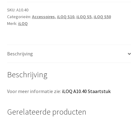
type
32,5mm,
SKU:
A10.40
Categorieën:
Accessoires
,
iLOQ S10
,
iLOQ S5
,
iLOQ S50
In
Merk:
iLOQ
te
korten
aantal
Beschrijving
Beschrijving
Voor meer informatie zie:
iLOQ A10.40 Staartstuk
Gerelateerde producten