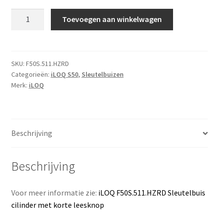
iLOQ
Toevoegen aan winkelwagen
Sleutelbuis
cilinder
met
korte
SKU:
F50S.511.HZRD
Categorieën:
iLOQ S50
,
Sleutelbuizen
leesknop
Merk:
iLOQ
voor
38
mm
buis,
Beschrijving
zelfsluitend
aantal
Beschrijving
Voor meer informatie zie:
iLOQ F50S.511.HZRD Sleutelbuis
cilinder met korte leesknop