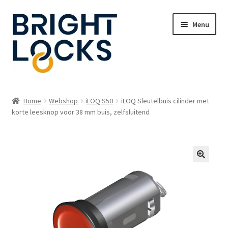
Ga
Ga
Menu
door
naar
naar
de
navigatie
inhoud
Home
Home
Webshop
iLOQ S50
iLOQ Sleutelbuis cilinder met
Subme
korte leesknop voor 38 mm buis, zelfsluitend
Oplossingen
uitvou
Subme
Webshop
uitvou
Webmanager login
Contact