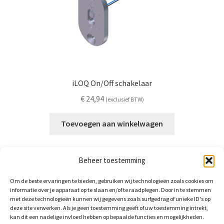
iLOQ On/Off schakelaar
€
24,94
(exclusief BTW)
Toevoegen aan winkelwagen
Beheer toestemming
Om de beste ervaringen te bieden, gebruiken wij technologieën zoals cookies om
informatie over je apparaat op te slaan en/of te raadplegen. Door in te stemmen
met deze technologieën kunnen wij gegevens zoals surfgedrag of unieke ID's op
deze site verwerken. Als je geen toestemming geeft of uw toestemming intrekt,
BrightLocks BV
kan dit een nadelige invloed hebben op bepaalde functies en mogelijkheden.
Arnhemsestraat 58a