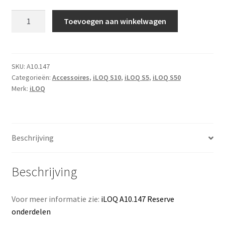
iLOQ
Toevoegen aan winkelwagen
Reserve
onderdelen
voor
A10.11,
SKU:
A10.147
Categorieën:
Accessoires
,
iLOQ S10
,
iLOQ S5
,
iLOQ S50
A10.15
Merk:
iLOQ
en
A10.19
installatie
kits
Beschrijving
aantal
Beschrijving
Voor meer informatie zie:
iLOQ A10.147 Reserve
onderdelen