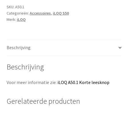
ovaal
SKU:
A50.1
Categorieën:
Accessoires
,
iLOQ S50
en
Merk:
iLOQ
europrofiel
cilinders
aantal
Beschrijving
Beschrijving
Voor meer informatie zie:
iLOQ A50.1 Korte leesknop
Gerelateerde producten