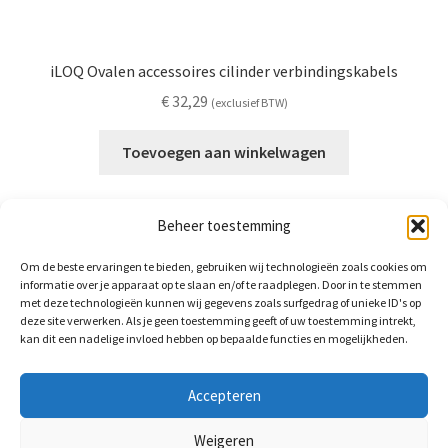
iLOQ Ovalen accessoires cilinder verbindingskabels
€
32,29
(exclusief BTW)
Toevoegen aan winkelwagen
Beheer toestemming
Om de beste ervaringen te bieden, gebruiken wij technologieën zoals cookies om
informatie over je apparaat op te slaan en/of te raadplegen. Door in te stemmen
met deze technologieën kunnen wij gegevens zoals surfgedrag of unieke ID's op
deze site verwerken. Als je geen toestemming geeft of uw toestemming intrekt,
BrightLocks BV
kan dit een nadelige invloed hebben op bepaalde functies en mogelijkheden.
Arnhemsestraat 58a
6971 AS Brummen
Accepteren
+31(0)85-3035560
info@brightlocks.nl
Weigeren