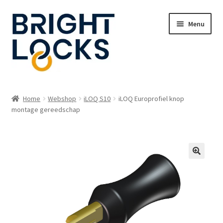
Ga
Ga
Menu
door
naar
naar
de
navigatie
inhoud
Home
Home
Webshop
iLOQ S10
iLOQ Europrofiel knop
Subme
montage gereedschap
Oplossingen
uitvou
Subme
Webshop
uitvou
Webmanager login
Contact