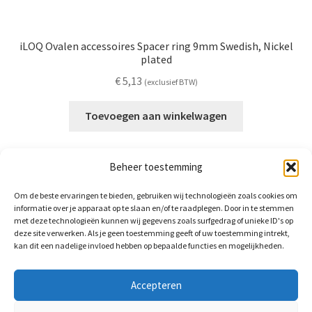
iLOQ Ovalen accessoires Spacer ring 9mm Swedish, Nickel
plated
€
5,13
(exclusief BTW)
Toevoegen aan winkelwagen
Beheer toestemming
Om de beste ervaringen te bieden, gebruiken wij technologieën zoals cookies om
informatie over je apparaat op te slaan en/of te raadplegen. Door in te stemmen
met deze technologieën kunnen wij gegevens zoals surfgedrag of unieke ID's op
deze site verwerken. Als je geen toestemming geeft of uw toestemming intrekt,
BrightLocks BV
kan dit een nadelige invloed hebben op bepaalde functies en mogelijkheden.
Arnhemsestraat 58a
6971 AS Brummen
Accepteren
+31(0)85-3035560
info@brightlocks.nl