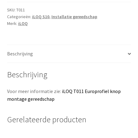
montage
gereedschap
SKU:
T011
Categorieën:
iLOQ S10
,
Installatie gereedschap
aantal
Merk:
iLOQ
Beschrijving
Beschrijving
Voor meer informatie zie:
iLOQ T011 Europrofiel knop
montage gereedschap
Gerelateerde producten