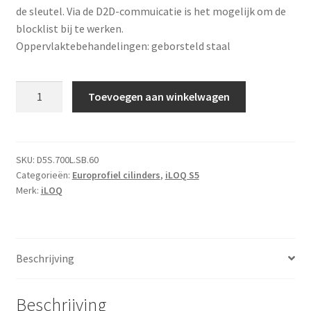
de sleutel. Via de D2D-commuicatie is het mogelijk om de
blocklist bij te werken.
Oppervlaktebehandelingen: geborsteld staal
iLOQ
Toevoegen aan winkelwagen
Europrofiel
anti-
paniek
cilinder
SKU:
D5S.700L.SB.60
Categorieën:
Europrofiel cilinders
,
iLOQ S5
(60/30
Merk:
iLOQ
mm),
SB
lange
nek
Beschrijving
aantal
Beschrijving