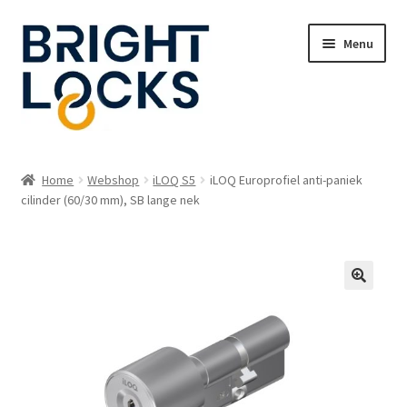
Ga
Ga
Menu
door
naar
naar
de
navigatie
inhoud
Home
Home
Webshop
iLOQ S5
iLOQ Europrofiel anti-paniek
Subme
cilinder (60/30 mm), SB lange nek
Oplossingen
uitvou
Subme
Webshop
uitvou
Webmanager login
Contact