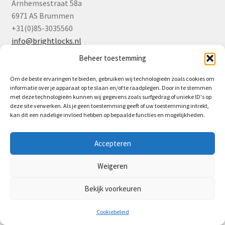
Arnhemsestraat 58a
6971 AS Brummen
+31(0)85-3035560
info@brightlocks.nl
Beheer toestemming
Om de beste ervaringen te bieden, gebruiken wij technologieën zoals cookies om
informatie over je apparaat op te slaan en/of te raadplegen. Door in te stemmen
met deze technologieën kunnen wij gegevens zoals surfgedrag of unieke ID's op
deze site verwerken. Als je geen toestemming geeft of uw toestemming intrekt,
kan dit een nadelige invloed hebben op bepaalde functies en mogelijkheden.
Accepteren
Weigeren
Bekijk voorkeuren
0
Cookiebeleid
Zoeken
Zoeken