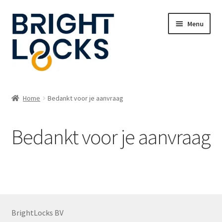
Ga
Ga
Menu
door
naar
naar
de
navigatie
inhoud
Home
Home
Bedankt voor je aanvraag
Subme
Oplossingen
uitvou
Bedankt voor je aanvraag
Subme
Webshop
uitvou
Webmanager login
Contact
BrightLocks BV